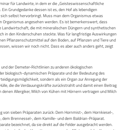
eminar für Landwirte, in dem er die „Geisteswissenschaftliche
 Ein Grundgedanke dessen ist es, den Hof als lebendigen
us sich selbst hervorbringt. Muss man dem Organismus etwas
kten Organismus angesehen werden. Es ist bemerkenswert, dass
elle Landwirtschaft, die mit mineralischen Düngern und synthetischen
ch in den Kinderschuhen steckte. Was für langfristige Auswirkungen
en Pflanzenschutzmittel auf den Boden, auf Pflanzen und Tiere und
essen, wissen wir noch nicht. Dass es aber auch anders geht, zeigt
und der Demeter-Richtlinien zu anderen ökologischen
der biologisch-dynamischen Präparate und der Bedeutung des
rteidigungsmöglichkeit, sondern als ein Organ zur Anregung der
lle, die die Verdauungskräfte zurückstrahlt und damit einen Beitrag
ach denen Allergiker, Milch von Kühen mit Hörnern vertragen und Milch
ng von sieben Präparaten zurück: Dem Hornmist-, dem Hornkiesel-,
 dem Brennessel-, dem Kamille- und dem Baldrian-Präparat.
rate bezeichnet, da sie direkt auf die Felder ausgebracht werden.