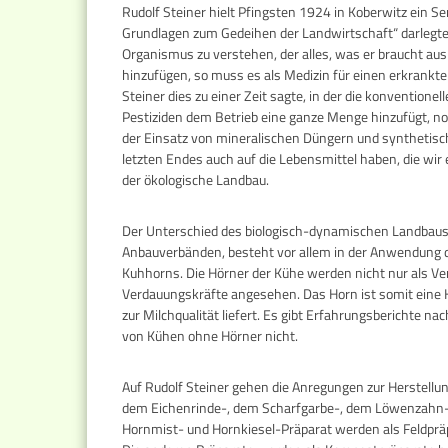
Rudolf Steiner hielt Pfingsten 1924 in Koberwitz ein S
Grundlagen zum Gedeihen der Landwirtschaft“ darlegte.
Organismus zu verstehen, der alles, was er braucht a
hinzufügen, so muss es als Medizin für einen erkran
Steiner dies zu einer Zeit sagte, in der die konvention
Pestiziden dem Betrieb eine ganze Menge hinzufügt, no
der Einsatz von mineralischen Düngern und synthetisch
letzten Endes auch auf die Lebensmittel haben, die wir 
der ökologische Landbau.
Der Unterschied des biologisch-dynamischen Landbaus 
Anbauverbänden, besteht vor allem in der Anwendung 
Kuhhorns. Die Hörner der Kühe werden nicht nur als Ve
Verdauungskräfte angesehen. Das Horn ist somit eine Hü
zur Milchqualität liefert. Es gibt Erfahrungsberichte n
von Kühen ohne Hörner nicht.
Auf Rudolf Steiner gehen die Anregungen zur Herstellu
dem Eichenrinde-, dem Scharfgarbe-, dem Löwenzahn-,
Hornmist- und Hornkiesel-Präparat werden als Feldpräpa