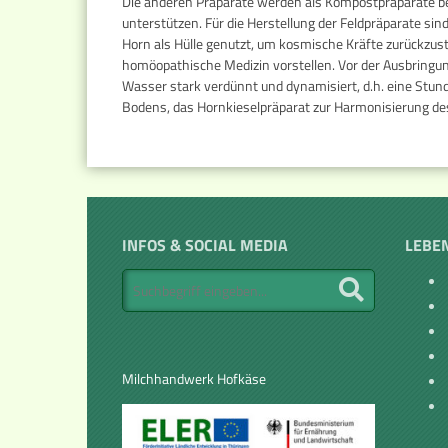
Die anderen Präparate werden als Kompostpräparate b
unterstützen. Für die Herstellung der Feldpräparate sin
Horn als Hülle genutzt, um kosmische Kräfte zurückzus
homöopathische Medizin vorstellen. Vor der Ausbring
Wasser stark verdünnt und dynamisiert, d.h. eine Stun
Bodens, das Hornkieselpräparat zur Harmonisierung d
INFOS & SOCIAL MEDIA
LEBE
Milchhandwerk Hofkäse