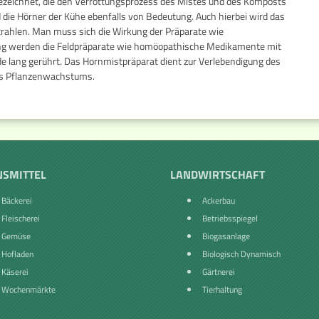
ezeichnet, die den Verrottungsprozess des Mistes und des Komposts
d die Hörner der Kühe ebenfalls von Bedeutung. Auch hierbei wird das
trahlen. Man muss sich die Wirkung der Präparate wie
ung werden die Feldpräparate wie homöopathische Medikamente mit
de lang gerührt. Das Hornmistpräparat dient zur Verlebendigung des
es Pflanzenwachstums.
NSMITTEL
LANDWIRTSCHAFT
Bäckerei
Ackerbau
Fleischerei
Betriebsspiegel
Gemüse
Biogasanlage
Hofladen
Biologisch Dynamisch
Käserei
Gärtnerei
Wochenmärkte
Tierhaltung