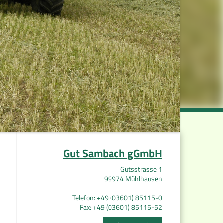
Gut Sambach gGmbH
Gutsstrasse 1
99974 Mühlhausen
Telefon: +49 (03601) 85115-0
Fax: +49 (03601) 85115-52